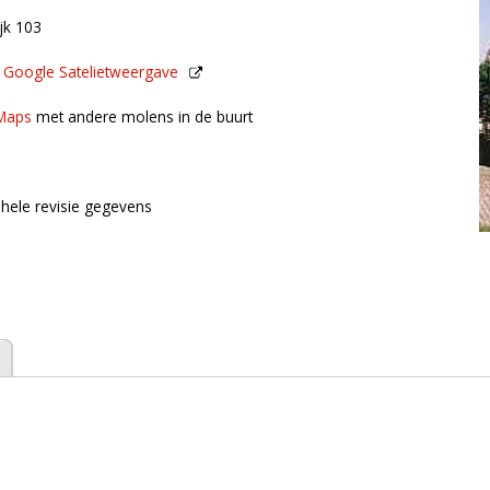
ijk 103
n
Google Satelietweergave
de buurt
Maps
met andere molens in de buurt
hele revisie gegevens