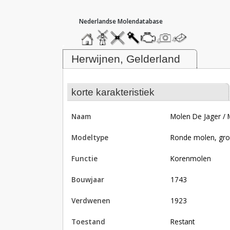
hoofdmenu
home
home
molendatabase
roedendatabase
assendatabase
motorendatabase
stuur
stuur
een
een
Molen De Jager / Molen De Wit, H
foto
bericht
Herwijnen, Gelderland
korte karakteristiek
naam
Molen De Jager /
modeltype
Ronde molen, gro
functie
korenmolen
bouwjaar
1743
verdwenen
1923
toestand
restant