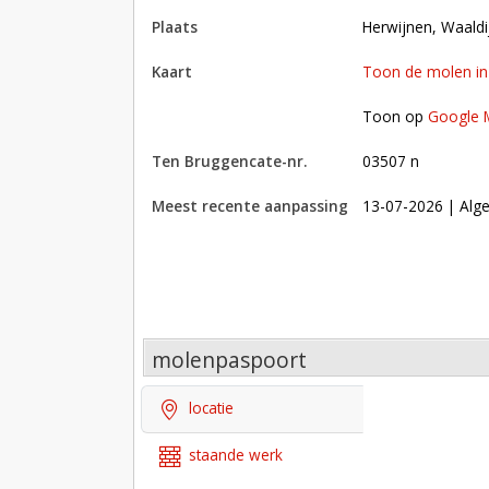
plaats
Herwijnen, Waald
kaart
Toon de molen i
Toon op Google Maps met andere molens in 
Toon op
Google 
Ten Bruggencate-nr.
03507 n
Meest recente aanpassing
13-07-2026
| Alge
molenpaspoort
locatie
staande werk