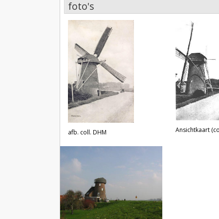
foto's
foto's
Ansichtkaart (col
afb. coll. DHM