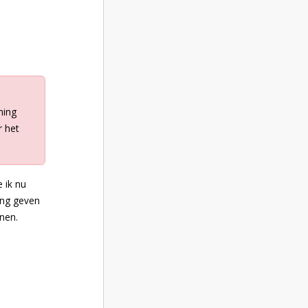
ming
r het
 ik nu
ming geven
nen.