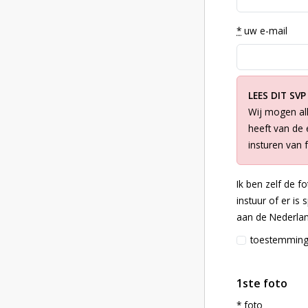
*
uw e-mail
LEES DIT SVP
Wij mogen all
heeft van de e
insturen van 
Ik ben zelf de f
instuur of er is
aan de Nederlan
toestemmin
1ste foto
*
foto