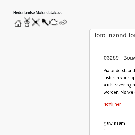
hoofdmenu
home
home
molendatabase
roedendatabase
assendatabase
motorendatabase
stuur
een
bericht
foto inzend-fo
03289 f Bou
Via onderstaand 
insturen voor o
a.u.b. rekening 
worden. Als we e
richtlijnen
*
uw naam