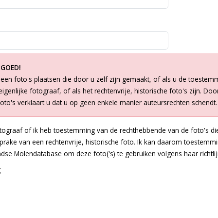
 GOED!
een foto's plaatsen die door u zelf zijn gemaakt, of als u de toestem
igenlijke fotograaf, of als het rechtenvrije, historische foto's zijn. Doo
foto's verklaart u dat u op geen enkele manier auteursrechten schendt.
otograaf of ik heb toestemming van de rechthebbende van de foto's die
 sprake van een rechtenvrije, historische foto. Ik kan daarom toestem
dse Molendatabase om deze foto('s) te gebruiken volgens haar richtlij
g