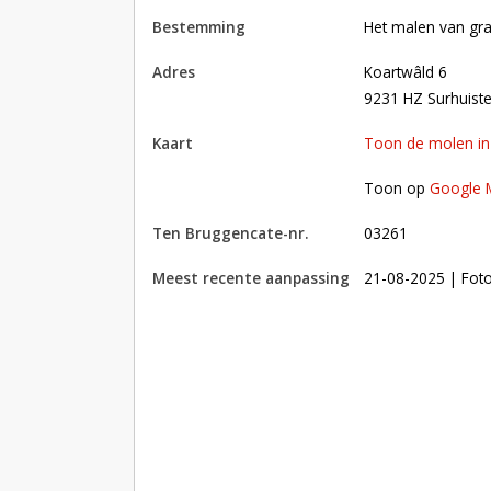
bestemming
Het malen van gra
adres
Koartwâld 6
9231 HZ Surhuist
kaart
Toon de molen i
Toon op Google Maps met andere molens in 
Toon op
Google 
Ten Bruggencate-nr.
03261
Meest recente aanpassing
21-08-2025
| Fot