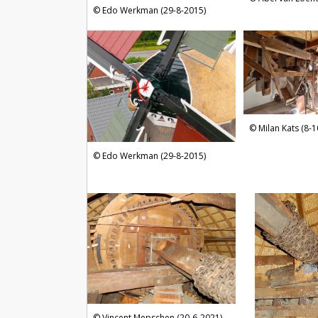
Edo Werkman (29-8-2015)
Milan Kats (8-
Edo Werkman (29-8-2015)
Vincent Mepschen (20-6-2021)