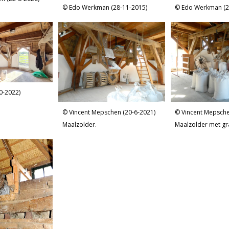
Edo Werkman (28-11-2015)
Edo Werkman (2
10-2022)
Vincent Mepschen (20-6-2021)
Vincent Mepsche
Maalzolder.
Maalzolder met gr