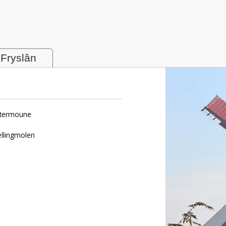
 Surhuisterveen / Surhústerfean
 Fryslân
nstermoune
ellingmolen