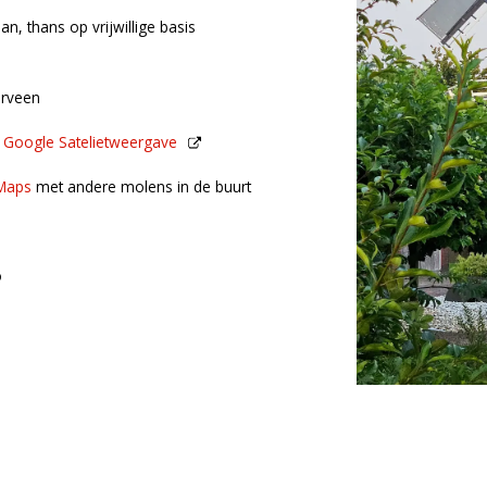
an, thans op vrijwillige basis
erveen
n
Google Satelietweergave
de buurt
Maps
met andere molens in de buurt
o