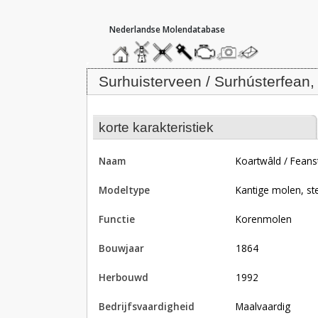
hoofdmenu
home
home
molendatabase
roedendatabase
assendatabase
motorendatabase
stuur
stuur
een
een
Molen Koartwâld / Feanstermoune,
foto
bericht
Surhuisterveen / Surhústerfean,
korte karakteristiek
naam
Koartwâld / Fea
modeltype
Kantige molen, st
functie
korenmolen
bouwjaar
1864
herbouwd
1992
bedrijfsvaardigheid
Maalvaardig