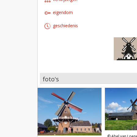
eigendom
geschiedenis
foto's
foto's
Abel van Loene