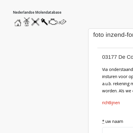
hoofdmenu
home
home
molendatabase
roedendatabase
assendatabase
motorendatabase
stuur
een
bericht
foto inzend-fo
03177 De Co
Via onderstaand 
insturen voor o
a.u.b. rekening 
worden. Als we e
richtlijnen
*
uw naam