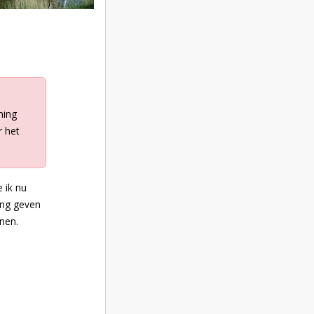
ming
r het
 ik nu
ming geven
nen.