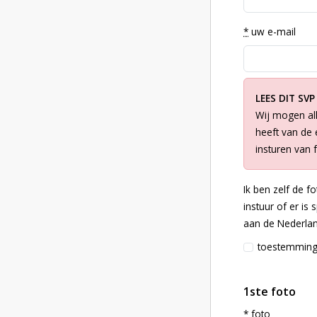
*
uw e-mail
LEES DIT SVP
Wij mogen all
heeft van de e
insturen van 
Ik ben zelf de f
instuur of er is
aan de Nederlan
toestemmin
1ste foto
*
foto