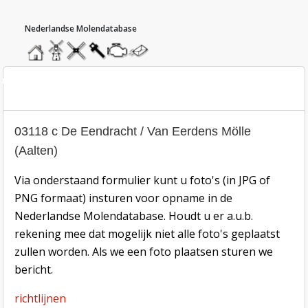
hoofdmenu
home
home
molendatabase
roedendatabase
assendatabase
motorendatabase
stuur
een
bericht
oto inzend-formulier
03118 c De Eendracht / Van Eerdens Mölle
(Aalten)
Via onderstaand formulier kunt u foto's (in JPG of
PNG formaat) insturen voor opname in de
Nederlandse Molendatabase. Houdt u er a.u.b.
rekening mee dat mogelijk niet alle foto's geplaatst
zullen worden. Als we een foto plaatsen sturen we
bericht.
richtlijnen