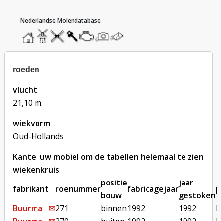
hoofdmenu
home
home
molendatabase
roedendatabase
assendatabase
motorendatabase
stuur
stuur
een
een
foto
bericht
roeden
vlucht
21,10 m.
wiekvorm
Oud-Hollands
Kantel uw mobiel om de tabellen helemaal te zien
wiekenkruis
positie
jaar
fabrikant
roenummer
fabricagejaar
p
bouw
gestoken
Buurma
✉︎
271
binnen
1992
1992
b