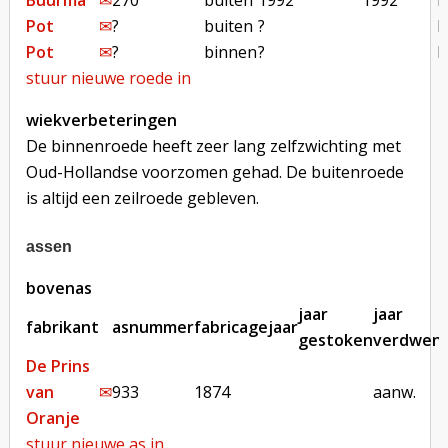
Buurma
✉︎
270
buiten
1992
1992
b
Pot
✉︎
?
buiten
?
b
Pot
✉︎
?
binnen
?
b
stuur nieuwe roede in
wiekverbeteringen
De binnenroede heeft zeer lang zelfzwichting met
Oud-Hollandse voorzomen gehad. De buitenroede
is altijd een zeilroede gebleven.
assen
bovenas
jaar
jaar
fabrikant
asnummer
fabricagejaar
gestoken
verdwen
De Prins
van
✉︎
933
1874
aanw.
Oranje
stuur nieuwe as in