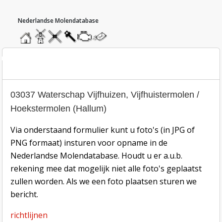
hoofdmenu
home
home
molendatabase
roedendatabase
assendatabase
motorendatabase
stuur
een
bericht
oto inzend-formulier
03037 Waterschap Vijfhuizen, Vijfhuistermolen /
Hoekstermolen (Hallum)
Via onderstaand formulier kunt u foto's (in JPG of
PNG formaat) insturen voor opname in de
Nederlandse Molendatabase. Houdt u er a.u.b.
rekening mee dat mogelijk niet alle foto's geplaatst
zullen worden. Als we een foto plaatsen sturen we
bericht.
richtlijnen