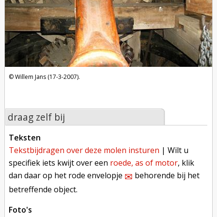
Willem Jans (17-3-2007).
draag zelf bij
teksten
tekstbijdragen over deze molen insturen
| Wilt u
specifiek iets kwijt over een
roede, as of motor
, klik
dan daar op het rode envelopje
behorende bij het
✉︎
betreffende object.
foto's