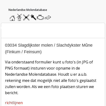
hoofdmenu
home
home
molendatabase
roedendatabase
assendatabase
motorendatabase
stuur
een
bericht
oto inzend-formulier
03034 Slagdijkster molen / Slachdykster Mûne
(Finkum / Feinsum)
Via onderstaand formulier kunt u foto's (in JPG of
PNG formaat) insturen voor opname in de
Nederlandse Molendatabase. Houdt u er a.u.b.
rekening mee dat mogelijk niet alle foto's geplaatst
zullen worden. Als we een foto plaatsen sturen we
bericht.
richtlijnen