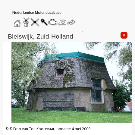
hoofdmenu
home
home
molendatabase
roedendatabase
assendatabase
motorendatabase
stuur
stuur
een
een
Molen Bleiswijkse Droogmakerij, No. 2 / A1boezemm
foto
bericht
v
Bleiswijk, Zuid-Holland
Foto van Ton Koorevaar, opname 4 mei 2009