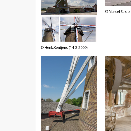
Marcel Stroo 
Henk.Kentjens (14-8-2009).