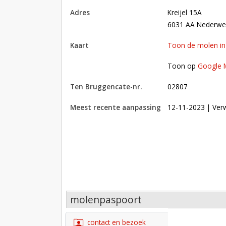
adres
Kreijel 15A
6031 AA Nederwe
kaart
Toon de molen i
Toon op Google Maps met andere molens in 
Toon op
Google 
Ten Bruggencate-nr.
02807
Meest recente aanpassing
12-11-2023
| Verw
molenpaspoort
contact en bezoek