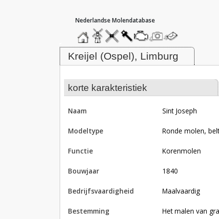
hoofdmenu
home
home
molendatabase
roedendatabase
assendatabase
motorendatabase
stuur
stuur
een
een
Molen Sint Joseph, Kreijel (Ospel)
foto
bericht
Kreijel (Ospel), Limburg
korte karakteristiek
naam
Sint Joseph
modeltype
Ronde molen, be
functie
korenmolen
bouwjaar
1840
bedrijfsvaardigheid
Maalvaardig
bestemming
Het malen van gra