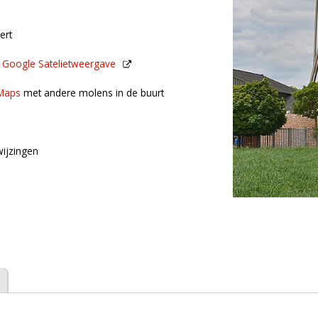
ert
n
Google Satelietweergave
de buurt
Maps
met andere molens in de buurt
ijzingen