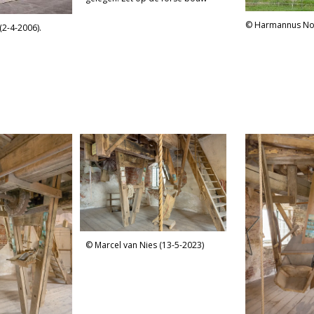
van romp en kap.
Harmannus Noot
(2-4-2006).
Marcel van Nies (13-5-2023)