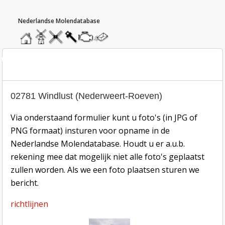
hoofdmenu
home
home
molendatabase
roedendatabase
assendatabase
motorendatabase
stuur
een
bericht
oto inzend-formulier
02781 Windlust (Nederweert-Roeven)
Via onderstaand formulier kunt u foto's (in JPG of
PNG formaat) insturen voor opname in de
Nederlandse Molendatabase. Houdt u er a.u.b.
rekening mee dat mogelijk niet alle foto's geplaatst
zullen worden. Als we een foto plaatsen sturen we
bericht.
richtlijnen