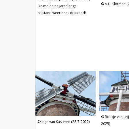
A.H. Slotman (
De molen na jarenlange
stilstand weer eens draaiend!
Boukje van Lei
Inge van Kasteren (28-7-2022)
2025)