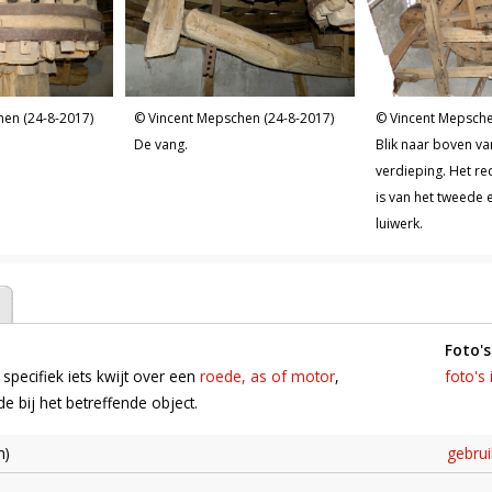
hen (24-8-2017)
Vincent Mepschen (24-8-2017)
Vincent Mepsche
De vang.
Blik naar boven va
verdieping. Het re
is van het tweede e
luiwerk.
foto's
 specifiek iets kwijt over een
roede, as of motor
,
foto's 
 bij het betreffende object.
n)
gebru