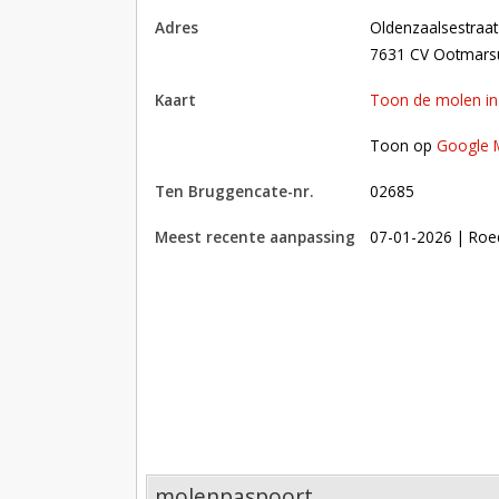
adres
Oldenzaalsestraa
7631 CV Ootmar
kaart
Toon de molen i
Toon op Google Maps met andere molens in 
Toon op
Google 
Ten Bruggencate-nr.
02685
Meest recente aanpassing
07-01-2026
| Roe
molenpaspoort