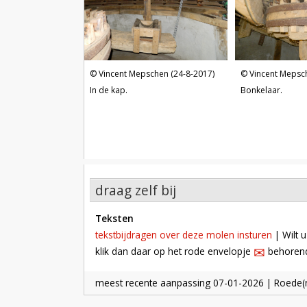
Vincent Mepschen (24-8-2017)
Vincent Mepsc
In de kap.
Bonkelaar.
draag zelf bij
teksten
tekstbijdragen over deze molen insturen
| Wilt u
✉︎
klik dan daar op het rode envelopje
behorende
meest recente aanpassing
07-01-2026
| Roede(