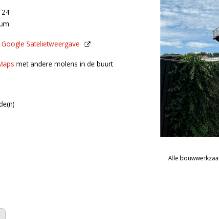
t 24
sum
n
Google Satelietweergave
de buurt
Maps
met andere molens in de buurt
de(n)
Alle bouwwerkzaam