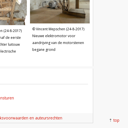
Vincent Mepschen (24-8-2017)
n (24-8-2017)
Nieuwe elektromotor voor
naf de eerste
aandrijving van de motorstenen
chter luitouw
begane grond
lectrische
insturen
iksvoorwaarden en auteursrechten
top