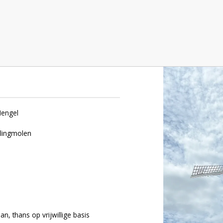
sum
Hengel
llingmolen
an, thans op vrijwillige basis