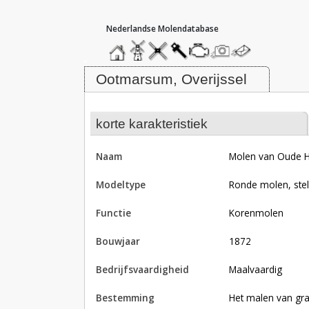
hoofdmenu
home
home
molendatabase
roedendatabase
assendatabase
motorendatabase
stuur
stuur
een
een
Molen van Oude Hengel, Ootmar
foto
bericht
Ootmarsum, Overijssel
korte karakteristiek
naam
Molen van Oude 
modeltype
Ronde molen, ste
functie
korenmolen
bouwjaar
1872
bedrijfsvaardigheid
Maalvaardig
bestemming
Het malen van gra