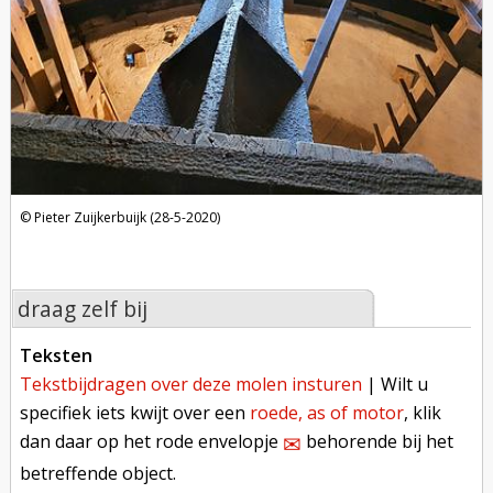
Pieter Zuijkerbuijk (28-5-2020)
draag zelf bij
teksten
tekstbijdragen over deze molen insturen
| Wilt u
specifiek iets kwijt over een
roede, as of motor
, klik
dan daar op het rode envelopje
behorende bij het
✉︎
betreffende object.