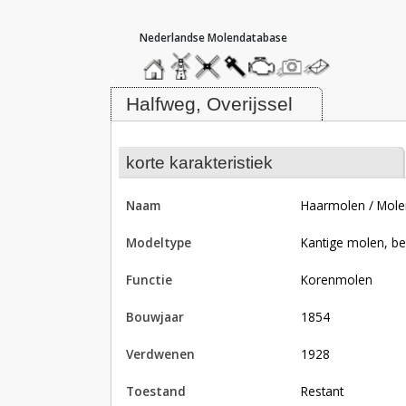
hoofdmenu
home
home
molendatabase
roedendatabase
assendatabase
motorendatabase
stuur
stuur
een
een
Molen Haarmolen / Molen Agtersm
foto
bericht
Halfweg, Overijssel
korte karakteristiek
naam
Haarmolen / Mol
modeltype
Kantige molen, b
functie
korenmolen
bouwjaar
1854
verdwenen
1928
toestand
restant