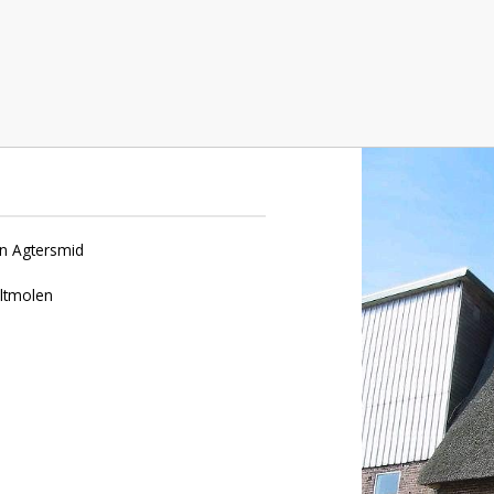
id, Halfweg
en Agtersmid
eltmolen