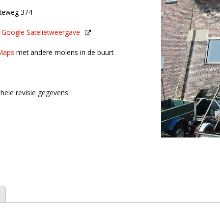
nteweg 374
n
Google Satelietweergave
de buurt
Maps
met andere molens in de buurt
hele revisie gegevens