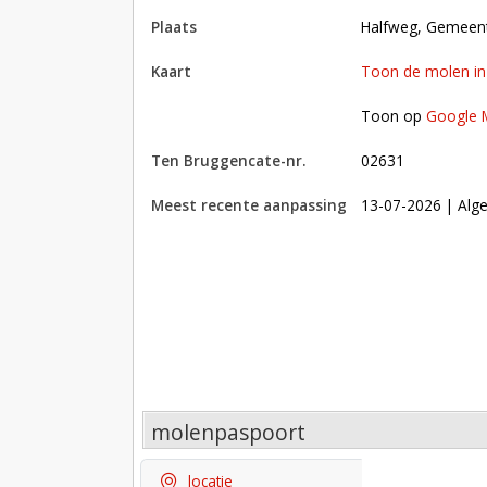
plaats
Halfweg, Gemee
kaart
Toon de molen i
Toon op Google Maps met andere molens in 
Toon op
Google 
Ten Bruggencate-nr.
02631
Meest recente aanpassing
13-07-2026
| Alge
molenpaspoort
locatie