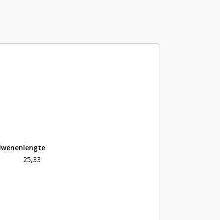
rdwenen
lengte
25,33