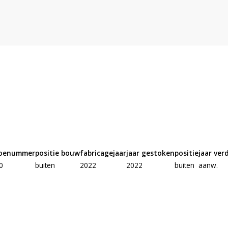
oenummer
positie bouw
fabricagejaar
jaar gestoken
positie
jaar ve
0
buiten
2022
2022
buiten
aanw.