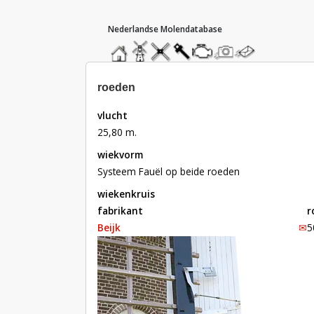
hoofdmenu
home
home
molendatabase
roedendatabase
assendatabase
motorendatabase
stuur
stuur
een
een
foto
bericht
roeden
vlucht
25,80 m.
wiekvorm
Systeem Fauël op beide roeden
wiekenkruis
fabrikant
r
Beijk
✉︎
5