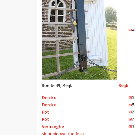
✉︎
4
Roede 49, Beijk
Beijk
Derckx
✉︎
5
Derckx
✉︎
5
Pot
✉︎
?
Pot
✉︎
?
Verhaeghe
✉︎
1
stuur nieuwe roede in