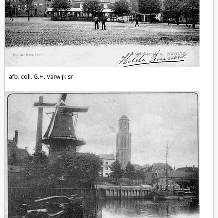
afb. coll. G.H. Varwijk sr