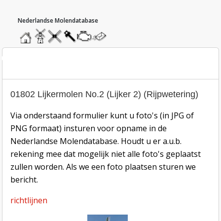
hoofdmenu
home
home
molendatabase
roedendatabase
assendatabase
motorendatabase
stuur
een
bericht
oto inzend-formulier
01802 Lijkermolen No.2 (Lijker 2) (Rijpwetering)
Via onderstaand formulier kunt u foto's (in JPG of
PNG formaat) insturen voor opname in de
Nederlandse Molendatabase. Houdt u er a.u.b.
rekening mee dat mogelijk niet alle foto's geplaatst
zullen worden. Als we een foto plaatsen sturen we
bericht.
richtlijnen