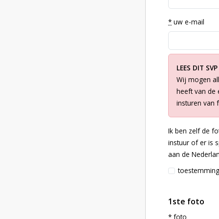
*
uw e-mail
LEES DIT SVP
Wij mogen all
heeft van de e
insturen van 
Ik ben zelf de f
instuur of er is
aan de Nederlan
toestemmin
1ste foto
*
foto