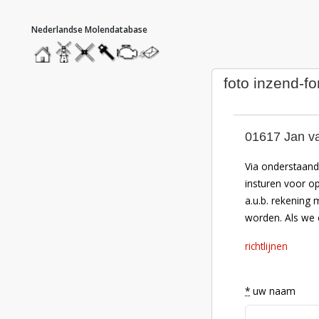
hoofdmenu
home
home
molendatabase
roedendatabase
assendatabase
motorendatabase
stuur
een
bericht
foto inzend-fo
01617 Jan va
Via onderstaand 
insturen voor o
a.u.b. rekening 
worden. Als we e
richtlijnen
*
uw naam