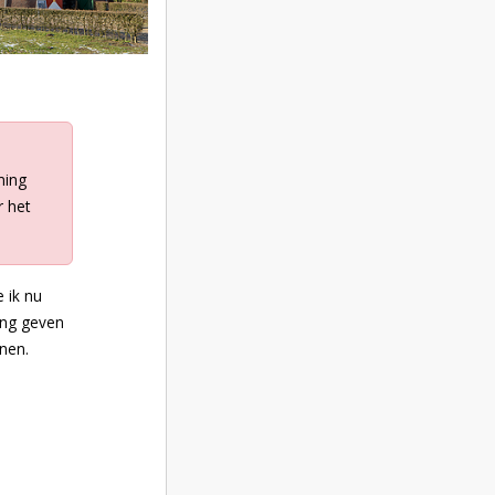
ming
r het
 ik nu
ming geven
nen.