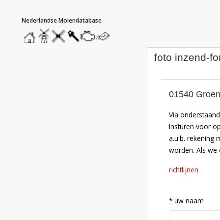
hoofdmenu
home
home
molendatabase
roedendatabase
assendatabase
motorendatabase
stuur
een
bericht
foto inzend-fo
01540 Groen
Via onderstaand 
insturen voor o
a.u.b. rekening 
worden. Als we e
richtlijnen
*
uw naam