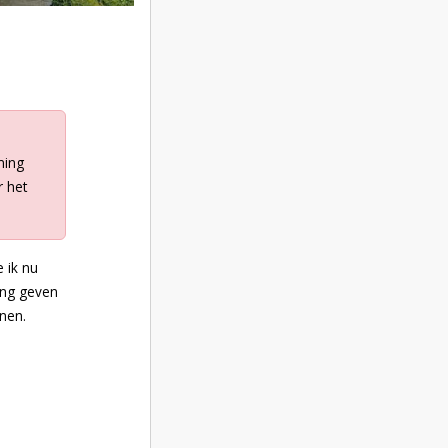
ming
r het
 ik nu
ming geven
nen.