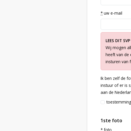
*
uw e-mail
LEES DIT SVP
Wij mogen all
heeft van de e
insturen van 
Ik ben zelf de f
instuur of er is
aan de Nederlan
toestemmin
1ste foto
*
foto