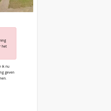
ming
r het
 ik nu
ming geven
nen.