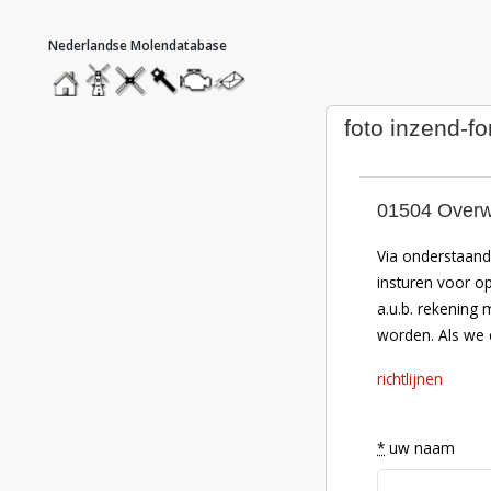
hoofdmenu
home
home
molendatabase
roedendatabase
assendatabase
motorendatabase
stuur
een
bericht
foto inzend-fo
01504 Overwa
Via onderstaand 
insturen voor o
a.u.b. rekening 
worden. Als we e
richtlijnen
*
uw naam