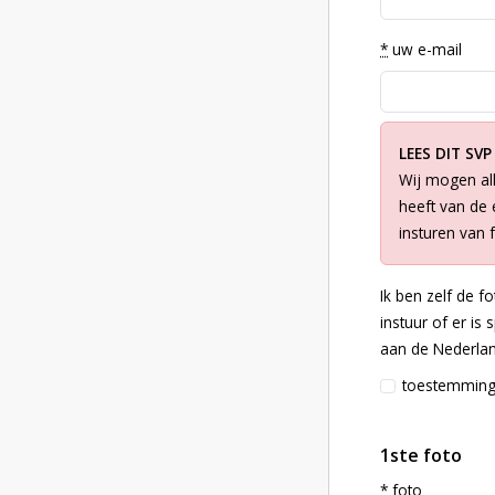
*
uw e-mail
LEES DIT SVP
Wij mogen all
heeft van de e
insturen van 
Ik ben zelf de f
instuur of er is
aan de Nederlan
toestemmin
1ste foto
*
foto