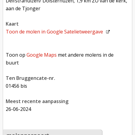
Delfstrahuizen/ Dolsterhûzen, 1,9 km ZO van de kerk,
aan de Tjonger
kaart
Toon de molen in
Google Satelietweergave
Toon op Google Maps met andere molens in de buurt
Toon op
Google Maps
met andere molens in de
buurt
Ten Bruggencate-nr.
01456 bis
Meest recente aanpassing
26-06-2024