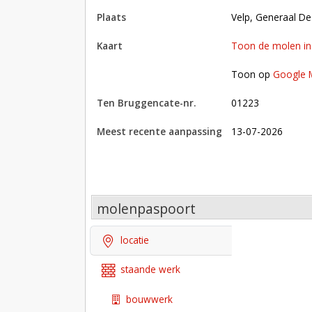
plaats
Velp, Generaal 
kaart
Toon de molen i
Toon op Google Maps met andere molens in 
Toon op
Google 
Ten Bruggencate-nr.
01223
Meest recente aanpassing
13-07-2026
molenpaspoort
locatie
staande werk
bouwwerk