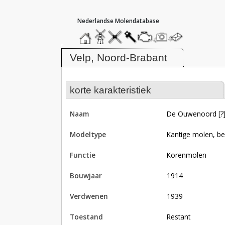
hoofdmenu
home
home
molendatabase
roedendatabase
assendatabase
motorendatabase
stuur
stuur
een
een
Molen De Ouwenoord [?]/ Kouwe o
foto
bericht
Velp, Noord-Brabant
korte karakteristiek
naam
De Ouwenoord [?
modeltype
Kantige molen, b
functie
korenmolen
bouwjaar
1914
verdwenen
1939
toestand
restant