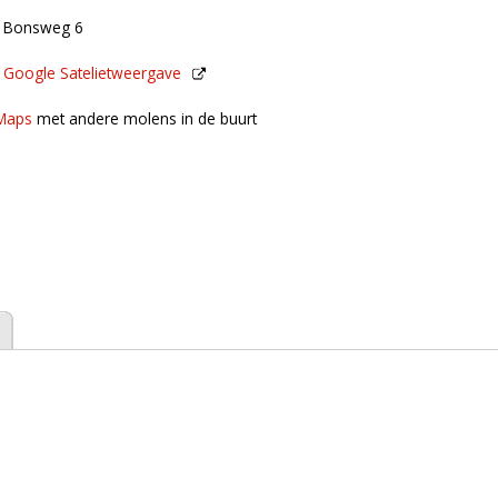
De Bonsweg 6
n
Google Satelietweergave
de buurt
Maps
met andere molens in de buurt