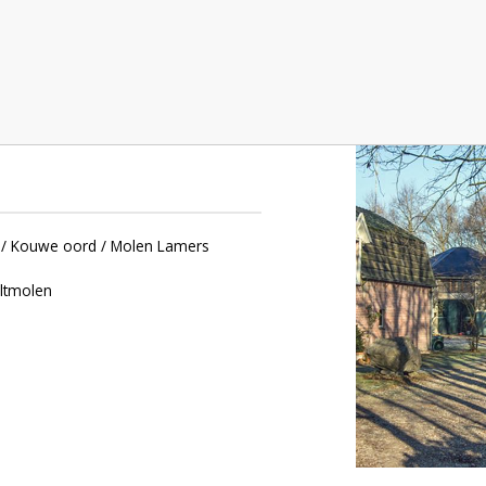
ord / Molen Lamers, Velp
]/ Kouwe oord / Molen Lamers
eltmolen