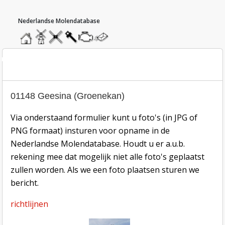
hoofdmenu
home
home
molendatabase
roedendatabase
assendatabase
motorendatabase
stuur
een
bericht
oto inzend-formulier
01148 Geesina (Groenekan)
Via onderstaand formulier kunt u foto's (in JPG of
PNG formaat) insturen voor opname in de
Nederlandse Molendatabase. Houdt u er a.u.b.
rekening mee dat mogelijk niet alle foto's geplaatst
zullen worden. Als we een foto plaatsen sturen we
bericht.
richtlijnen