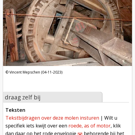
Vincent Mepschen (04-11-2023)
draag zelf bij
teksten
tekstbijdragen over deze molen insturen
| Wilt u
specifiek iets kwijt over een
roede, as of motor
, klik
dan daar op het rode envelopje
behorende bij het
✉︎