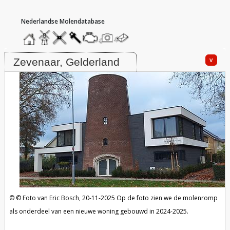
hoofdmenu
home
home
molendatabase
roedendatabase
assendatabase
motorendatabase
stuur
stuur
een
een
Molen Baas, Zevenaar
foto
bericht
v
Zevenaar, Gelderland
Foto van Eric Bosch, 20-11-2025
Op de foto zien we de molenromp
als onderdeel van een nieuwe woning gebouwd in 2024-2025.