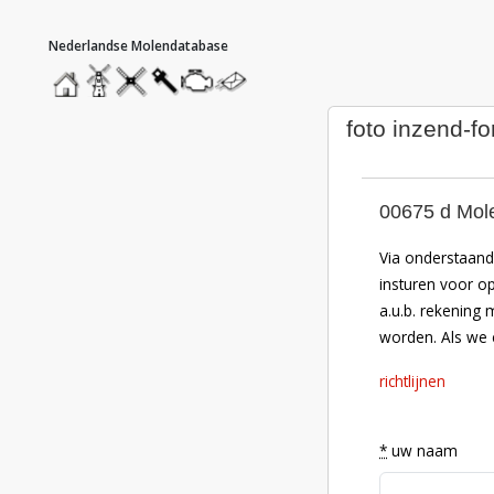
hoofdmenu
home
home
molendatabase
roedendatabase
assendatabase
motorendatabase
stuur
een
bericht
foto inzend-fo
00675 d Mol
Via onderstaand 
insturen voor o
a.u.b. rekening 
worden. Als we e
richtlijnen
*
uw naam