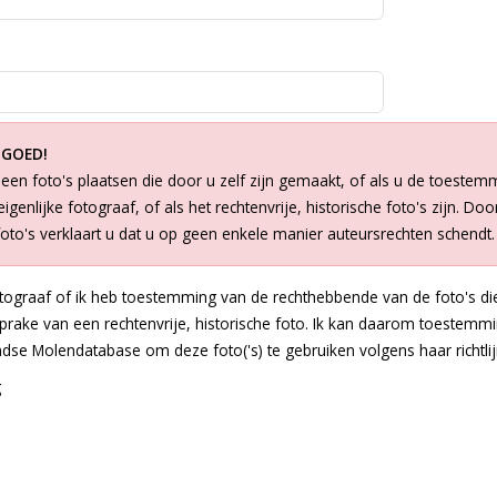
 GOED!
een foto's plaatsen die door u zelf zijn gemaakt, of als u de toestem
igenlijke fotograaf, of als het rechtenvrije, historische foto's zijn. Doo
foto's verklaart u dat u op geen enkele manier auteursrechten schendt.
otograaf of ik heb toestemming van de rechthebbende van de foto's die
 sprake van een rechtenvrije, historische foto. Ik kan daarom toestem
dse Molendatabase om deze foto('s) te gebruiken volgens haar richtlij
g