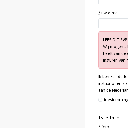
*
uw e-mail
LEES DIT SVP
Wij mogen all
heeft van de e
insturen van 
Ik ben zelf de f
instuur of er is
aan de Nederlan
toestemmin
1ste foto
*
foto