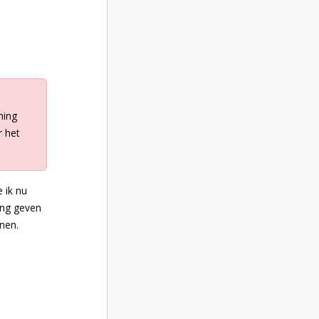
ming
r het
 ik nu
ming geven
nen.