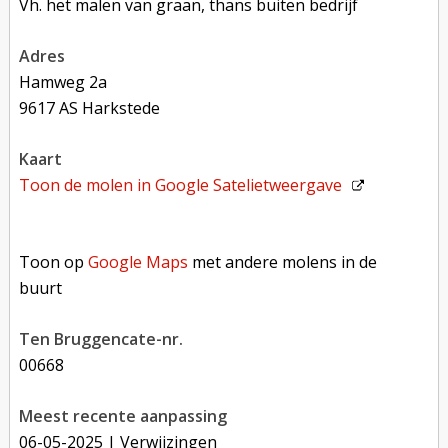
Vh. het malen van graan, thans buiten bedrijf
adres
Hamweg 2a
9617 AS Harkstede
kaart
Toon de molen in
Google Satelietweergave
Toon op Google Maps met andere molens in de buurt
Toon op
Google Maps
met andere molens in de
buurt
Ten Bruggencate-nr.
00668
Meest recente aanpassing
06-05-2025
| Verwijzingen