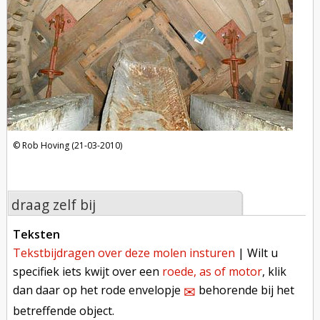
Rob Hoving (21-03-2010)
draag zelf bij
teksten
tekstbijdragen over deze molen insturen
| Wilt u
specifiek iets kwijt over een
roede, as of motor
, klik
dan daar op het rode envelopje
behorende bij het
✉︎
betreffende object.