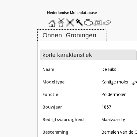
hoofdmenu
home
home
molendatabase
roedendatabase
assendatabase
motorendatabase
stuur
stuur
een
een
Molen De Biks, Onnen
foto
bericht
Onnen, Groningen
korte karakteristiek
naam
De Biks
modeltype
Kantige molen, gr
functie
poldermolen
bouwjaar
1857
bedrijfsvaardigheid
Maalvaardig
bestemming
Bemalen van de O