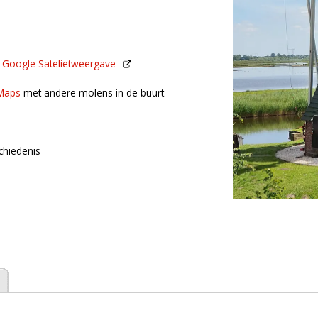
2
n
Google Satelietweergave
de buurt
Maps
met andere molens in de buurt
chiedenis