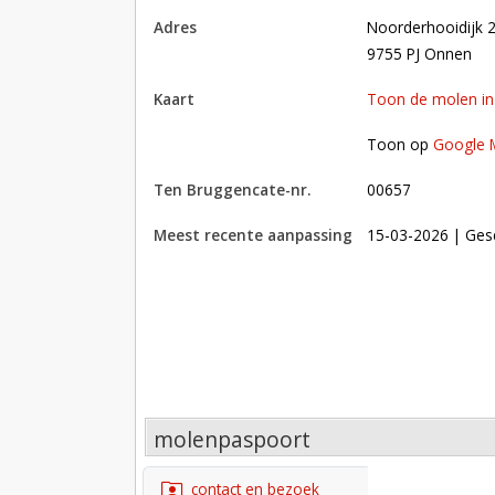
adres
Noorderhooidijk 
9755 PJ Onnen
kaart
Toon de molen i
Toon op Google Maps met andere molens in 
Toon op
Google 
Ten Bruggencate-nr.
00657
Meest recente aanpassing
15-03-2026
| Ges
molenpaspoort
contact en bezoek