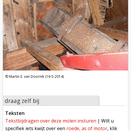
Martin E. van Doornik (16-5-2014)
draag zelf bij
teksten
tekstbijdragen over deze molen insturen
| Wilt u
specifiek iets kwijt over een
roede, as of motor
, klik