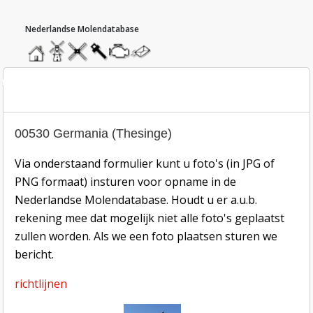
hoofdmenu
home
home
molendatabase
roedendatabase
assendatabase
motorendatabase
stuur
een
bericht
oto inzend-formulier
00530 Germania (Thesinge)
Via onderstaand formulier kunt u foto's (in JPG of
PNG formaat) insturen voor opname in de
Nederlandse Molendatabase. Houdt u er a.u.b.
rekening mee dat mogelijk niet alle foto's geplaatst
zullen worden. Als we een foto plaatsen sturen we
bericht.
richtlijnen