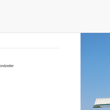
r
ondzeiler