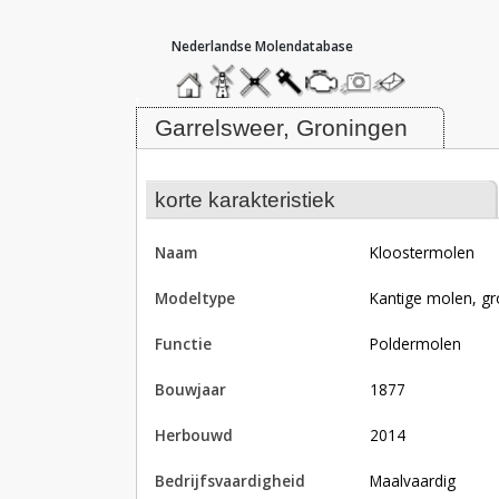
hoofdmenu
home
home
molendatabase
roedendatabase
assendatabase
motorendatabase
stuur
stuur
een
een
Molen Kloostermolen, Garrelswee
foto
bericht
Garrelsweer, Groningen
korte karakteristiek
naam
Kloostermolen
modeltype
Kantige molen, gr
functie
poldermolen
bouwjaar
1877
herbouwd
2014
bedrijfsvaardigheid
Maalvaardig