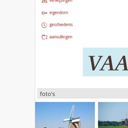
verwijzingen
eigendom
geschiedenis
aanvullingen
foto's
foto's