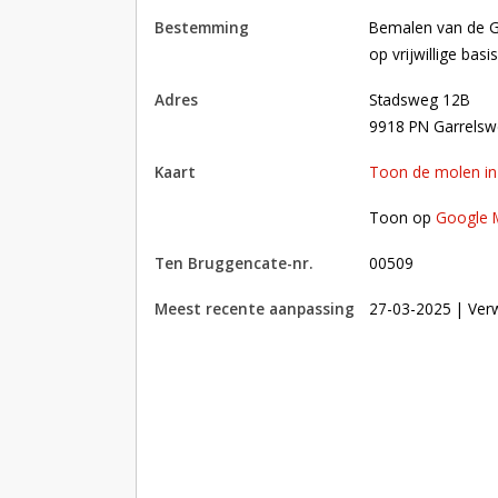
bestemming
Bemalen van de Garrelsweerster Kloostermolenpolder, thans
op vrijwillige basis
adres
Stadsweg 12B
9918 PN Garrelsw
kaart
Toon de molen i
Toon op Google Maps met andere molens in 
Toon op
Google 
Ten Bruggencate-nr.
00509
Meest recente aanpassing
27-03-2025
| Verw