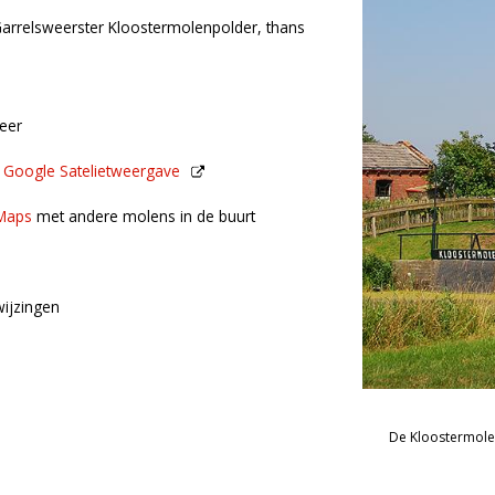
eer
n
Google Satelietweergave
de buurt
Maps
met andere molens in de buurt
ijzingen
De Kloostermolen