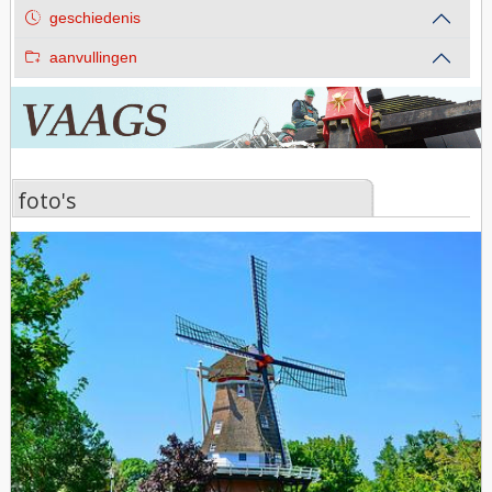
geschiedenis
aanvullingen
foto's
foto's