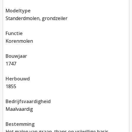
modeltype
Standerdmolen, grondzeiler
functie
korenmolen
bouwjaar
1747
herbouwd
1855
bedrijfsvaardigheid
Maalvaardig
bestemming
Het malen van graan, thans op vrijwillige basis