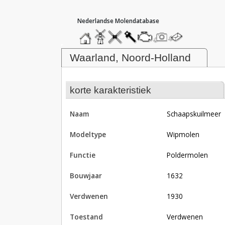
hoofdmenu
home
home
molendatabase
roedendatabase
assendatabase
motorendatabase
stuur
stuur
een
een
Molen Schaapskuilmeer, Waarlan
foto
bericht
Waarland, Noord-Holland
korte karakteristiek
naam
Schaapskuilmeer
modeltype
Wipmolen
functie
poldermolen
bouwjaar
1632
verdwenen
1930
toestand
verdwenen