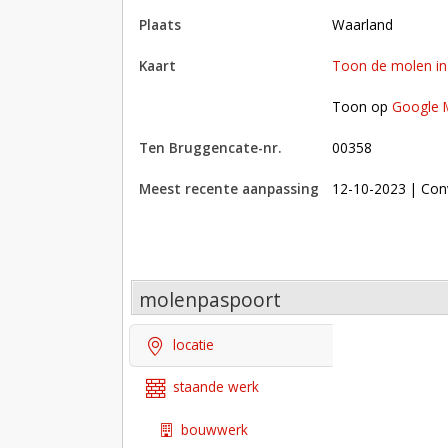
plaats
Waarland
kaart
Toon de molen i
Toon op Google Maps met andere molens in 
Toon op
Google 
Ten Bruggencate-nr.
00358
Meest recente aanpassing
12-10-2023
| Con
molenpaspoort
locatie
staande werk
bouwwerk