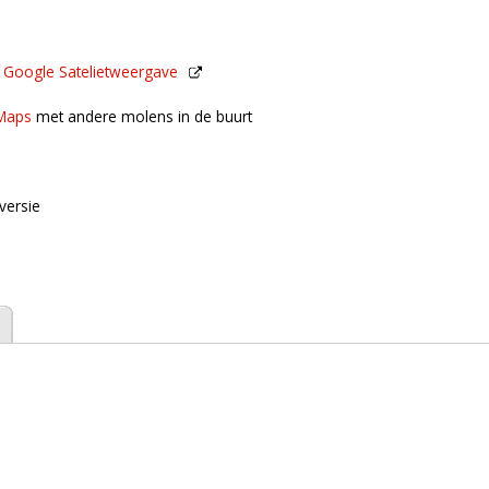
n
Google Satelietweergave
de buurt
Maps
met andere molens in de buurt
versie