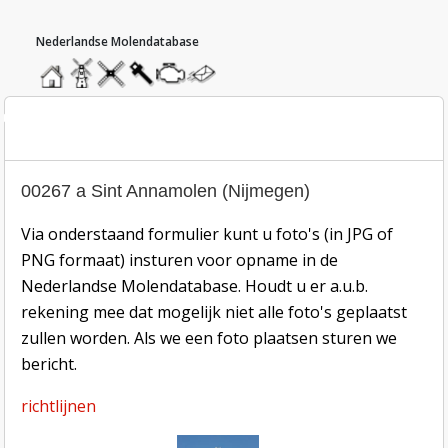
hoofdmenu
home
home
molendatabase
roedendatabase
assendatabase
motorendatabase
stuur
een
bericht
oto inzend-formulier
00267 a Sint Annamolen (Nijmegen)
Via onderstaand formulier kunt u foto's (in JPG of
PNG formaat) insturen voor opname in de
Nederlandse Molendatabase. Houdt u er a.u.b.
rekening mee dat mogelijk niet alle foto's geplaatst
zullen worden. Als we een foto plaatsen sturen we
bericht.
richtlijnen