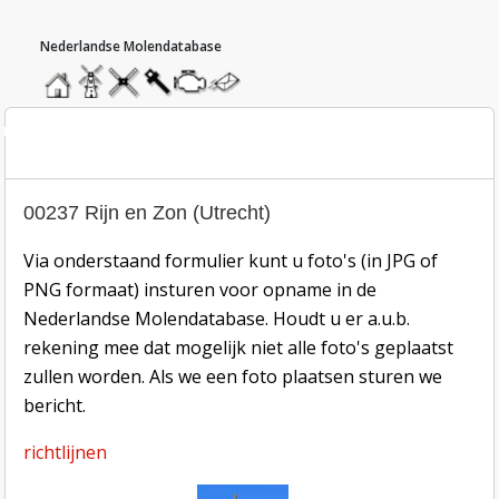
hoofdmenu
home
home
molendatabase
roedendatabase
assendatabase
motorendatabase
stuur
een
bericht
oto inzend-formulier
00237 Rijn en Zon (Utrecht)
Via onderstaand formulier kunt u foto's (in JPG of
PNG formaat) insturen voor opname in de
Nederlandse Molendatabase. Houdt u er a.u.b.
rekening mee dat mogelijk niet alle foto's geplaatst
zullen worden. Als we een foto plaatsen sturen we
bericht.
richtlijnen