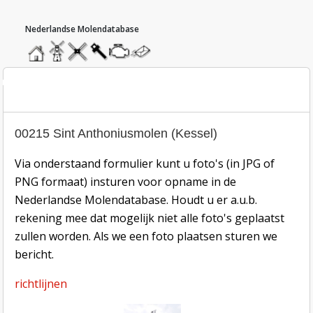
hoofdmenu
home
home
molendatabase
roedendatabase
assendatabase
motorendatabase
stuur
een
bericht
oto inzend-formulier
00215 Sint Anthoniusmolen (Kessel)
Via onderstaand formulier kunt u foto's (in JPG of
PNG formaat) insturen voor opname in de
Nederlandse Molendatabase. Houdt u er a.u.b.
rekening mee dat mogelijk niet alle foto's geplaatst
zullen worden. Als we een foto plaatsen sturen we
bericht.
richtlijnen