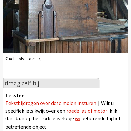
Rob Pols (3-8-2013)
draag zelf bij
teksten
tekstbijdragen over deze molen insturen
| Wilt u
specifiek iets kwijt over een
roede, as of motor
, klik
dan daar op het rode envelopje
behorende bij het
✉︎
betreffende object.