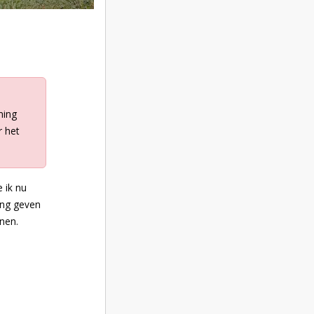
ming
r het
 ik nu
ming geven
nen.