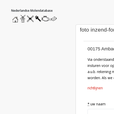
hoofdmenu
home
home
molendatabase
roedendatabase
assendatabase
motorendatabase
stuur
een
bericht
foto inzend-fo
00175 Ambac
Via onderstaand 
insturen voor o
a.u.b. rekening 
worden. Als we e
richtlijnen
*
uw naam