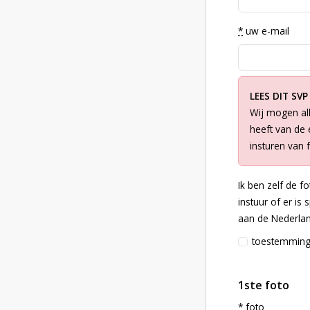
*
uw e-mail
LEES DIT SVP
Wij mogen all
heeft van de e
insturen van 
Ik ben zelf de f
instuur of er is
aan de Nederlan
toestemmin
1ste foto
*
foto