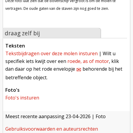
Deze foto laat zien dat de bovenschijf vergroot is om de molen te
vertragen. De oude gaten van de staven zijn nog goed te zien.
draag zelf bij
teksten
tekstbijdragen over deze molen insturen
| Wilt u
specifiek iets kwijt over een
roede, as of motor
, klik
dan daar op het rode envelopje
behorende bij het
✉︎
betreffende object.
foto's
foto's insturen
meest recente aanpassing
23-04-2026
| Foto
gebruiksvoorwaarden en auteursrechten