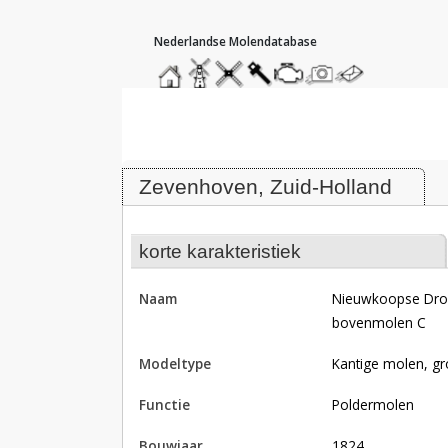
hoofdmenu
home
home
molendatabase
roedendatabase
assendatabase
motorendatabase
stuur
stuur
een
een
Molen Nieuwkoopse Droogmakerij
foto
bericht
Zevenhoven, Zuid-Holland
korte karakteristiek
naam
Nieuwkoopse Droogmakerij, Zevenhovense polder, Kouser
bovenmolen C
modeltype
Kantige molen, gr
functie
poldermolen
bouwjaar
1824