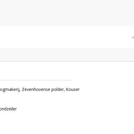
, Zevenhovense polder, Kouser bovenmolen C
◁
ondzeiler