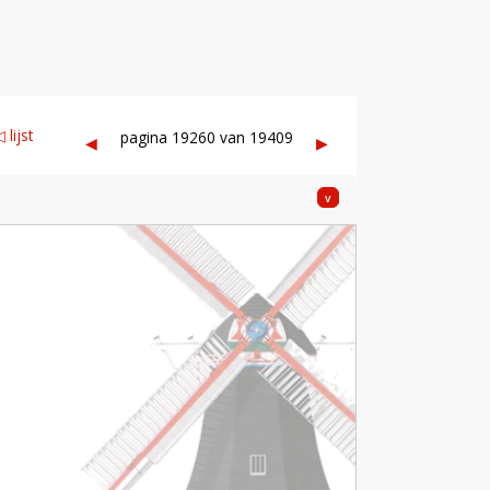
, Zevenhoven
 lijst
pagina 19260 van 19409
◀︎
▶︎
v