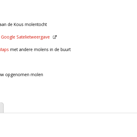
 aan de Kous molentocht
n
Google Satelietweergave
de buurt
Maps
met andere molens in de buurt
uw opgenomen molen