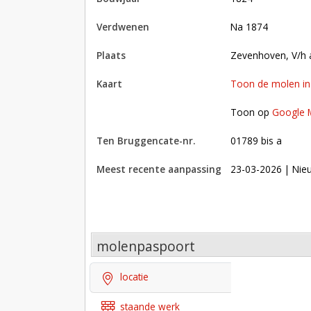
verdwenen
na 1874
plaats
Zevenhoven, V/h
kaart
Toon de molen i
Toon op Google Maps met andere molens in 
Toon op
Google 
Ten Bruggencate-nr.
01789 bis a
Meest recente aanpassing
23-03-2026
| Nie
molenpaspoort
locatie
staande werk