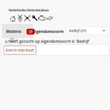
hoofdmenu
home
home
molendatabase
roedendatabase
assendatabase
motorendatabase
stuur
een
bericht
eigendomsvorm
molens
37
u heeft gezocht op eigendomsvorm is 'Bedrijf'
toon in mijn buurt