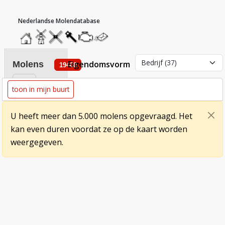
hoofdmenu
home
home
molendatabase
roedendatabase
assendatabase
motorendatabase
stuur
een
bericht
eigendomsvorm
molens
19408
toon in mijn buurt
U heeft meer dan 5.000 molens opgevraagd. Het
kan even duren voordat ze op de kaart worden
weergegeven.