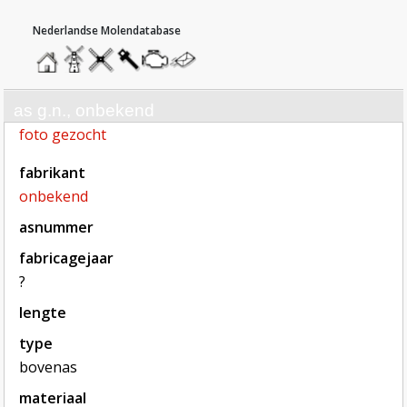
hoofdmenu
home
home
molendatabase
roedendatabase
assendatabase
motorendatabase
stuur
een
bericht
as g.n., onbekend
foto gezocht
fabrikant
onbekend
asnummer
fabricagejaar
?
lengte
type
bovenas
materiaal