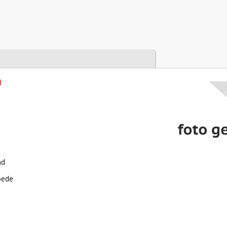
tabase
d
nd
oede