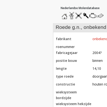
hoofdmenu
home
home
molendatabase
roedendatabase
assendatabase
motorenda
stuur
een
bericht
roede g.n., onbekend
fabrikant
onbeken
roenummer
fabricagejaar
2004?
positie bouw
binnen
lengte
14,10
type roede
doorgaa
constructie
houten r
wieksysteem
bordzijde
wieksysteem hekzijde