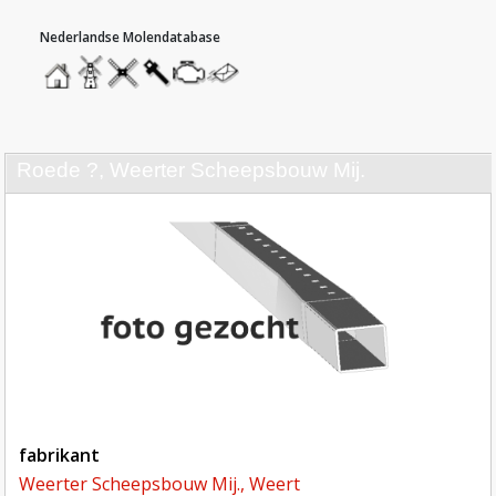
hoofdmenu
home
home
molendatabase
roedendatabase
assendatabase
motorendatabase
stuur
een
bericht
roede ?, Weerter Scheepsbouw Mij.
fabrikant
Weerter Scheepsbouw Mij., Weert