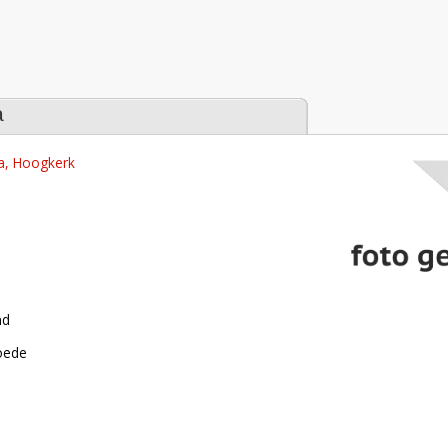
tabase
a
a, Hoogkerk
nd
roede