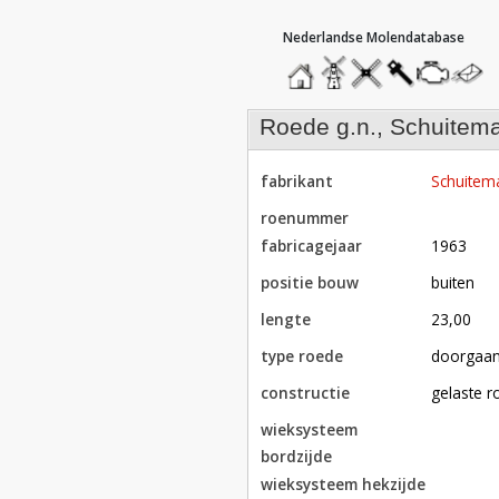
hoofdmenu
home
home
molendatabase
roedendatabase
assendatabase
motorenda
stuur
een
bericht
roede g.n., Schuitem
fabrikant
Schuitem
roenummer
fabricagejaar
1963
positie bouw
buiten
lengte
23,00
type roede
doorgaa
constructie
gelaste 
wieksysteem
bordzijde
wieksysteem hekzijde