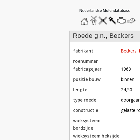
hoofdmenu
home
home
molendatabase
roedendatabase
assendatabase
motorenda
stuur
een
bericht
roede g.n., Beckers
fabrikant
Beckers,
roenummer
fabricagejaar
1968
positie bouw
binnen
lengte
24,50
type roede
doorgaa
constructie
gelaste 
wieksysteem
bordzijde
wieksysteem hekzijde