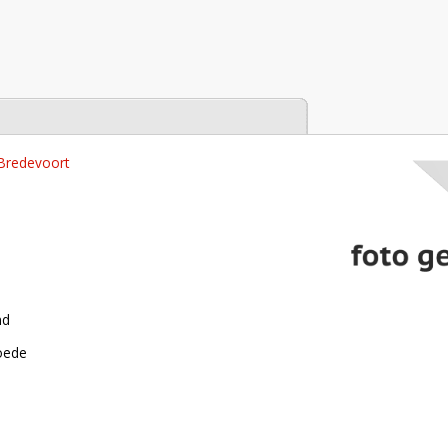
tabase
 Bredevoort
nd
roede